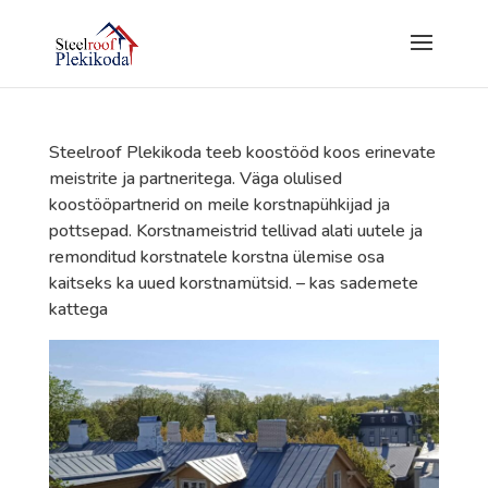
Steelroof Plekikoda teeb koostööd koos erinevate
meistrite ja partneritega. Väga olulised
koostööpartnerid on meile korstnapühkijad ja
pottsepad. Korstnameistrid tellivad alati uutele ja
remonditud korstnatele korstna ülemise osa
kaitseks ka uued korstnamütsid. – kas sademete
kattega