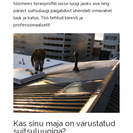
töömees terasprofiili sisse luugi jaoks ava ning
pärast suitsuluugi paigaldust ühendati omavahel
luuk ja katus. Töö tehtud kiiresti ja
professionaalselt!
Kas sinu maja on varustatud
suitsuluugiga?