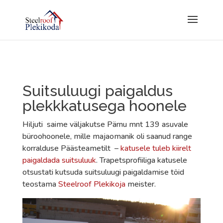
Suitsuluugi paigaldus
plekkkatusega hoonele
Hiljuti saime väljakutse Pärnu mnt 139 asuvale
büroohoonele, mille majaomanik oli saanud range
korralduse Päästeametilt –
katusele tuleb kiirelt
paigaldada suitsuluuk
. Trapetsprofiiliga katusele
otsustati kutsuda suitsuluugi paigaldamise töid
teostama
Steelroof Plekikoja
meister.