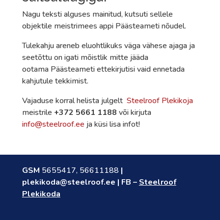
Nagu teksti alguses mainitud, kutsuti sellele
objektile meistrimees appi Päästeameti nõudel.
Tulekahju areneb eluohtlikuks väga vähese ajaga ja
seetõttu on igati mõistlik mitte jääda
ootama Päästeameti ettekirjutisi vaid ennetada
kahjutule tekkimist.
Vajaduse korral helista julgelt
Steelroof Plekikoja
meistrile
+372 5661 1188
või kirjuta
info@steelroof.ee
ja küsi lisa infot!
GSM
5655417
,
56611188
|
plekikoda@steelroof.ee
| FB –
Steelroof
Plekikoda