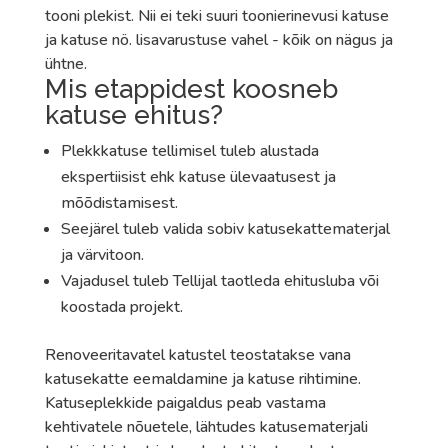
tooni plekist. Nii ei teki suuri toonierinevusi katuse
ja katuse nö. lisavarustuse vahel - kõik on nägus ja
ühtne.
Mis etappidest koosneb
katuse ehitus?
Plekkkatuse tellimisel tuleb alustada
ekspertiisist ehk katuse ülevaatusest ja
mõõdistamisest.
Seejärel tuleb valida sobiv katusekattematerjal
ja värvitoon.
Vajadusel tuleb Tellijal taotleda ehitusluba või
koostada projekt.
Renoveeritavatel katustel teostatakse vana
katusekatte eemaldamine ja katuse rihtimine.
Katuseplekkide paigaldus peab vastama
kehtivatele nõuetele, lähtudes katusematerjali