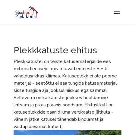
Plekkkatuste ehitus
Plekkkatustel on teiste katusematerjalide ees
mitmeid eeliseid, mis tulevad eriti esile Eesti
vaheldusrikkas kliimas. Katuseplekk ei ole poorne
materjal - seetõttu ei saa tungida katusematerjali
sisse tungida aja jooksul niiskus ega sammal.
Sellevõrra on ka katuste jooksev hooldamine
lihtsam ja pikas plaanis soodsam. Ehituslikult on
katuseplekkide paanid ilma vertikaalse jätkuta -
vähem jätke katusel tähendab kindlamat ja
vastupidavamat katust.