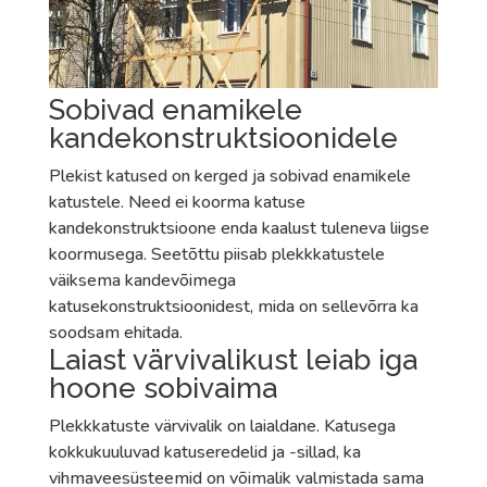
Sobivad enamikele
kandekonstruktsioonidele
Plekist katused on kerged ja sobivad enamikele
katustele. Need ei koorma katuse
kandekonstruktsioone enda kaalust tuleneva liigse
koormusega. Seetõttu piisab plekkkatustele
väiksema kandevõimega
katusekonstruktsioonidest, mida on sellevõrra ka
soodsam ehitada.
Laiast värvivalikust leiab iga
hoone sobivaima
Plekkkatuste värvivalik on laialdane. Katusega
kokkukuuluvad katuseredelid ja -sillad, ka
vihmaveesüsteemid on võimalik valmistada sama