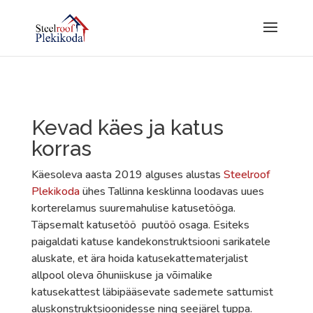
Kevad käes ja katus
korras
Käesoleva aasta 2019 alguses alustas
Steelroof
Plekikoda
ühes Tallinna kesklinna loodavas uues
korterelamus suuremahulise katusetööga.
Täpsemalt katusetöö puutöö osaga. Esiteks
paigaldati katuse kandekonstruktsiooni sarikatele
aluskate, et ära hoida katusekattematerjalist
allpool oleva õhuniiskuse ja võimalike
katusekattest läbipääsevate sademete sattumist
aluskonstruktsioonidesse ning seejärel tuppa.