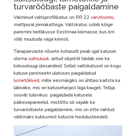
turvarööbaste paigaldamine
Valminud valtsprofiilkatus on RR 22
värvitoonis
,
mattpural pinnakattega. Valtskatus sobib kõige
paremini heitlikusse Eestimaa kliimasse, kus ilm
võib muutuda väga kiiresti.
Tänapäevaste nõuete kohaselt peab igal katusel
olema
suitsuluuk
, antud objektil täidab see ka
katuseluugi ülesandeid. Sellel valtskatusel on kogu
katuse perimeetri ulatuses paigaldatud
lumetõkked
, mille eesmärgiks on ühtlasi kaitsta ka
läbiviike, mis on katuseharjast liiga kaugel. Tellija
soovib tulevikus paigaldada katusele
päikesepaneelid, mistõttu oli vajalik ka
turvarööbaste paigaldamine, mis on ette nähtud
vältimaks kukkumist katuste hooldusteedelt.