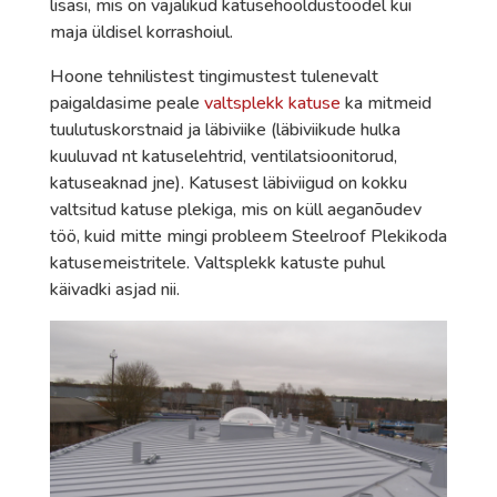
lisasi, mis on vajalikud katusehooldustöödel kui
maja üldisel korrashoiul.
Hoone tehnilistest tingimustest tulenevalt
paigaldasime peale
valtsplekk katuse
ka mitmeid
tuulutuskorstnaid ja läbiviike (läbiviikude hulka
kuuluvad nt katuselehtrid, ventilatsioonitorud,
katuseaknad jne). Katusest läbiviigud on kokku
valtsitud katuse plekiga, mis on küll aeganõudev
töö, kuid mitte mingi probleem Steelroof Plekikoda
katusemeistritele. Valtsplekk katuste puhul
käivadki asjad nii.