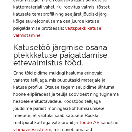
kattematerjali vahel. Kui roovitus valmis, tõsteti
katusele terasprofiil ning seejärel jõudiski järg
kõige suurejoonelisema osa juurde katuse
paigaldamise protsessis:
valtsplekk katuse
valmistamine.
Katusetöö järgmise osana –
plekkkatuse paigaldamise
ettevalmistus tööd.
Enne töid pidime muidugi kaaluma erinevaid
variante tellijaga, mis puudutasid materjale ja
katuse profiile. Otsuse tegemisel pidime lähtuma
hoone eripäradest ja tellija soovidest ning tuginema
headele ehitustavadele. Koostöös tellijaga
jõudsime pärast mõningasi kohtumisi ühisele
meelele, et valituks saab katusele Ruukki
mattpural kattega valtsprofiil ja
Toode AS
kandiline
vihmaveesüsteem
, mis erineb ümarast