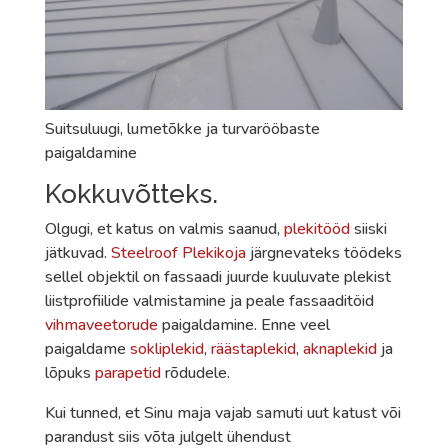
Suitsuluugi, lumetõkke ja turvarööbaste
paigaldamine
Kokkuvõtteks.
Olgugi, et katus on valmis saanud,
plekitööd
siiski
jätkuvad.
Steelroof Plekikoja
järgnevateks töödeks
sellel objektil on fassaadi juurde kuuluvate plekist
liistprofiilide valmistamine ja peale fassaaditöid
vihmaveetorude
paigaldamine. Enne veel
paigaldame
sokliplekid
,
räästaplekid
,
aknaplekid
ja
lõpuks
parapetid
rõdudele.
Kui tunned, et Sinu maja vajab samuti uut katust või
parandust siis võta julgelt ühendust