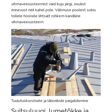
vihmaveesüsteemist vaid kuju järgi, sisulist
erinevust neil kahel pole. Välimuse poolest sobis
tollele hoonele lihtsalt rohkem kandiline
vihmaveesüsteem.
Tuulutuskorstnate ja läbiviikide paigaldamine
Suitsuluugi, lumetõkke ja