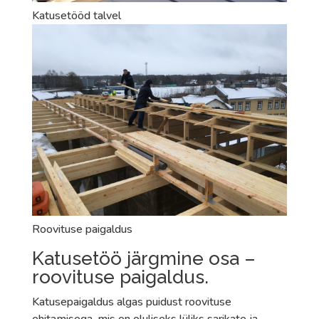
Katusetööd talvel
Roovituse paigaldus
Katusetöö järgmine osa –
roovituse paigaldus.
Katusepaigaldus algas puidust roovituse
ehitamisega, mis on oluliseks lüliks sarikate ja