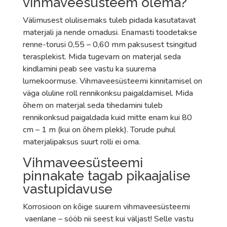
vihmaveesüsteem olema?
Välimusest olulisemaks tuleb pidada kasutatavat
materjali ja nende omadusi. Enamasti toodetakse
renne-torusi 0,55 – 0,60 mm paksusest tsingitud
terasplekist. Mida tugevam on materjal seda
kindlamini peab see vastu ka suurema
lumekoormuse. Vihmaveesüsteemi kinnitamisel on
väga oluline roll rennikonksu paigaldamisel. Mida
õhem on materjal seda tihedamini tuleb
rennikonksud paigaldada kuid mitte enam kui 80
cm – 1 m (kui on õhem plekk). Torude puhul
materjalipaksus suurt rolli ei oma.
Vihmaveesüsteemi
pinnakate tagab pikaajalise
vastupidavuse
Korrosioon on kõige suurem vihmaveesüsteemi
vaenlane – sööb nii seest kui väljast! Selle vastu