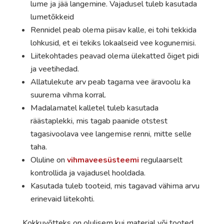
lume ja jää langemine. Vajadusel tuleb kasutada
lumetõkkeid
Rennidel peab olema piisav kalle, ei tohi tekkida
lohkusid, et ei tekiks lokaalseid vee kogunemisi.
Liitekohtades peavad olema ülekatted õiget pidi
ja veetihedad.
Allatulekute arv peab tagama vee äravoolu ka
suurema vihma korral.
Madalamatel kalletel tuleb kasutada
räästaplekki, mis tagab paanide otstest
tagasivoolava vee langemise renni, mitte selle
taha.
Oluline on
vihmaveesüsteemi
regulaarselt
kontrollida ja vajadusel hooldada.
Kasutada tuleb tooteid, mis tagavad vähima arvu
erinevaid liitekohti.
Kokkuvõtteks on olulisem kui materjal või tooted