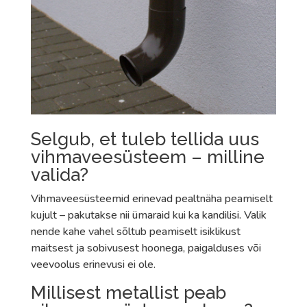
Selgub, et tuleb tellida uus
vihmaveesüsteem – milline
valida?
Vihmaveesüsteemid erinevad pealtnäha peamiselt
kujult – pakutakse nii ümaraid kui ka kandilisi. Valik
nende kahe vahel sõltub peamiselt isiklikust
maitsest ja sobivusest hoonega, paigalduses või
veevoolus erinevusi ei ole.
Millisest metallist peab