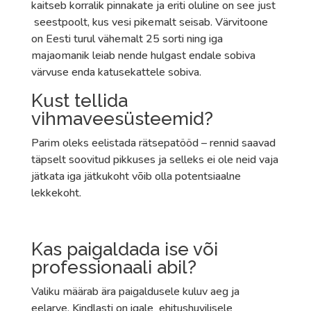
kaitseb korralik pinnakate ja eriti oluline on see just
seestpoolt, kus vesi pikemalt seisab. Värvitoone
on Eesti turul vähemalt 25 sorti ning iga
majaomanik leiab nende hulgast endale sobiva
värvuse enda katusekattele sobiva.
Kust tellida
vihmaveesüsteemid?
Parim oleks eelistada rätsepatööd – rennid saavad
täpselt soovitud pikkuses ja selleks ei ole neid vaja
jätkata iga jätkukoht võib olla potentsiaalne
lekkekoht.
Kas paigaldada ise või
professionaali abil?
Valiku määrab ära paigaldusele kuluv aeg ja
eelarve. Kindlasti on igale ehitushuvilisele