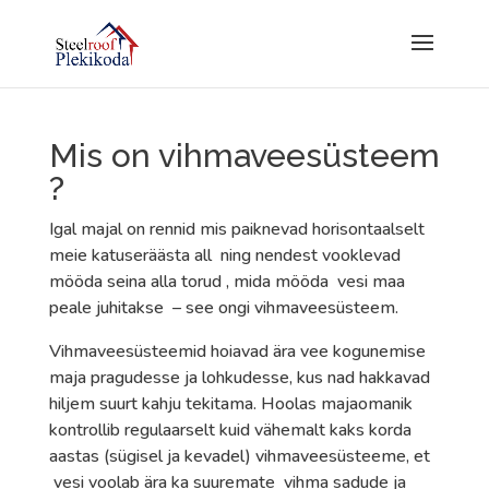
Mis on vihmaveesüsteem
?
Igal majal on rennid mis paiknevad horisontaalselt
meie katuseräästa all ning nendest vooklevad
mööda seina alla torud , mida mööda vesi maa
peale juhitakse – see ongi vihmaveesüsteem.
Vihmaveesüsteemid hoiavad ära vee kogunemise
maja pragudesse ja lohkudesse, kus nad hakkavad
hiljem suurt kahju tekitama. Hoolas majaomanik
kontrollib regulaarselt kuid vähemalt kaks korda
aastas (sügisel ja kevadel) vihmaveesüsteeme, et
vesi voolab ära ka suuremate vihma sadude ja