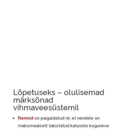
Lõpetuseks – olulisemad
märksõnad
vihmaveesüstemil
Rennid
on paigaldatud nii, et nendele on
maksimaalselt takistatud katusele koguneva