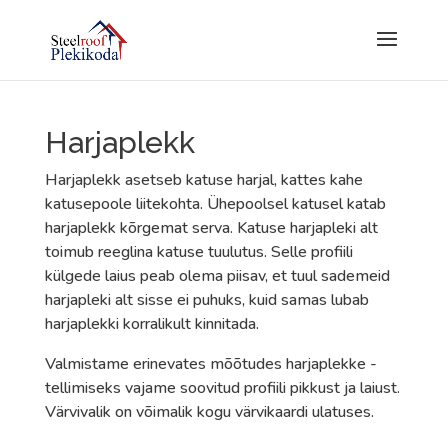
Harjaplekk
Harjaplekk asetseb katuse harjal, kattes kahe
katusepoole liitekohta. Ühepoolsel katusel katab
harjaplekk kõrgemat serva. Katuse harjapleki alt
toimub reeglina katuse tuulutus. Selle profiili
külgede laius peab olema piisav, et tuul sademeid
harjapleki alt sisse ei puhuks, kuid samas lubab
harjaplekki korralikult kinnitada.
Valmistame erinevates mõõtudes harjaplekke -
tellimiseks vajame soovitud profiili pikkust ja laiust.
Värvivalik on võimalik kogu värvikaardi ulatuses.