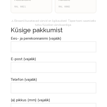
RAL 6021
RAL 6002
⚠️ Ekraanil kuvatavad värvid on ligikaudsed. Täpse tooni saamiseks
tutvu füüsilise värvikaardiga.
Küsige pakkumist
Ees- ja perekonnanimi (vajalik)
E-post (vajalik)
Telefon (vajalik)
(a) pikkus (mm) (vajalik)