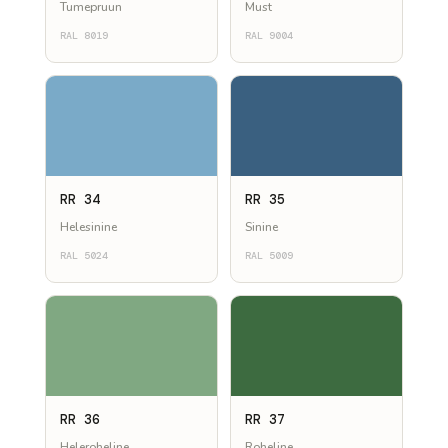
Tumepruun
Must
RAL 8019
RAL 9004
RR 34
RR 35
Helesinine
Sinine
RAL 5024
RAL 5009
RR 36
RR 37
Heleroheline
Roheline