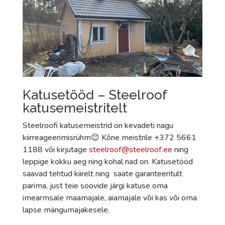
Katusetööd – Steelroof
katusemeistritelt
Steelroofi katusemeistrid on kevadeti nagu
kiirreageerimisrühm😊 Kõne meistrile +372 5661
1188 või kirjutage
steelroof@steelroof.ee
ning
leppige kokku aeg ning kohal nad on. Katusetööd
saavad tehtud kiirelt ning saate garanteeritult
parima, just teie soovide järgi katuse oma
imearmsale maamajale, aiamajale või kas või oma
lapse mängumajakesele.