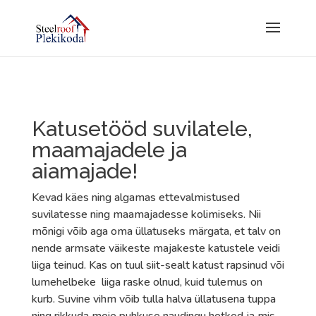
Katusetööd suvilatele,
maamajadele ja
aiamajade!
Kevad käes ning algamas ettevalmistused
suvilatesse ning maamajadesse kolimiseks. Nii
mõnigi võib aga oma üllatuseks märgata, et talv on
nende armsate väikeste majakeste katustele veidi
liiga teinud. Kas on tuul siit-sealt katust rapsinud või
lumehelbeke liiga raske olnud, kuid tulemus on
kurb. Suvine vihm võib tulla halva üllatusena tuppa