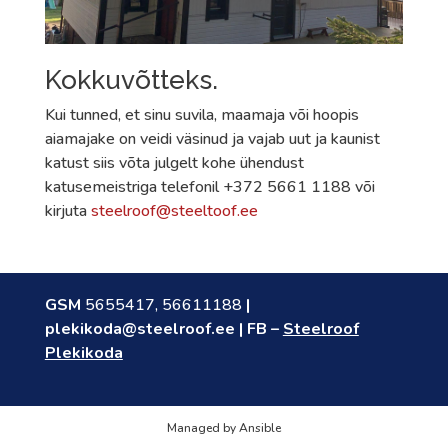
Kokkuvõtteks.
Kui tunned, et sinu suvila, maamaja või hoopis
aiamajake on veidi väsinud ja vajab uut ja kaunist
katust siis võta julgelt kohe ühendust
katusemeistriga telefonil +372 5661 1188 või
kirjuta
steelroof@steeltoof.ee
GSM
5655417
,
56611188
|
plekikoda@steelroof.ee
| FB –
Steelroof
Plekikoda
Managed by Ansible