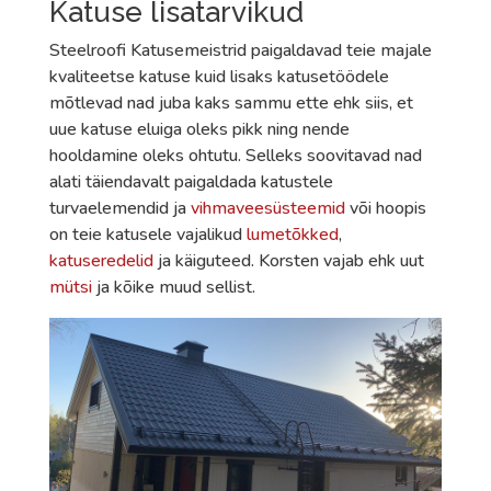
Katuse lisatarvikud
Steelroofi Katusemeistrid paigaldavad teie majale
kvaliteetse katuse kuid lisaks katusetöödele
mõtlevad nad juba kaks sammu ette ehk siis, et
uue katuse eluiga oleks pikk ning nende
hooldamine oleks ohtutu. Selleks soovitavad nad
alati täiendavalt paigaldada katustele
turvaelemendid ja
vihmaveesüsteemid
või hoopis
on teie katusele vajalikud
lumetõkked
,
katuseredelid
ja käiguteed. Korsten vajab ehk uut
mütsi
ja kõike muud sellist.