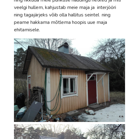
ning rikkuda meie puhkuse naudingu hetked ja mis
veelgi hullem, kahjustab meie maja ja interjööri
ning tagajärjeks võib olla hallitus seintel ning
peame hakkama mõtlema hoopis uue maja
ehitamisele.