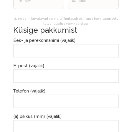
RAL 6021
RAL 6002
⚠️ Ekraanil kuvatavad värvid on ligikaudsed. Täpse tooni saamiseks
tutvu füüsilise värvikaardiga.
Küsige pakkumist
Ees- ja perekonnanimi (vajalik)
E-post (vajalik)
Telefon (vajalik)
(a) pikkus (mm) (vajalik)