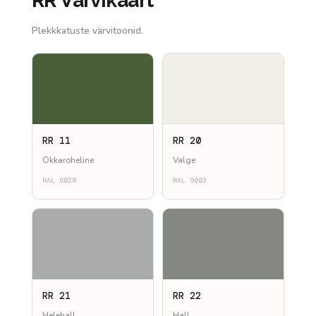
RR Värvikaart
Plekkkatuste värvitoonid.
RR 11
RR 20
Okkaroheline
Valge
RAL 6020
RAL 9003
RR 21
RR 22
Helehall
Hall