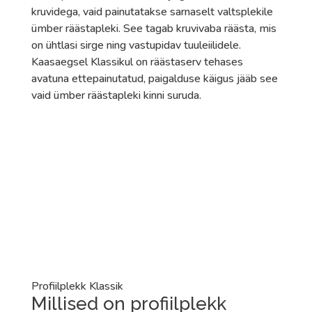
kruvidega, vaid painutatakse sarnaselt valtsplekile
ümber räästapleki. See tagab kruvivaba räästa, mis
on ühtlasi sirge ning vastupidav tuuleiilidele.
Kaasaegsel Klassikul on räästaserv tehases
avatuna ettepainutatud, paigalduse käigus jääb see
vaid ümber räästapleki kinni suruda.
Profiilplekk Klassik
Millised on profiilplekk