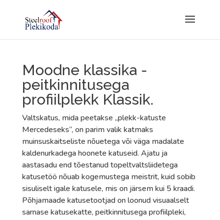
Moodne klassika -
peitkinnitusega
profiilplekk Klassik.
Valtskatus, mida peetakse „plekk-katuste
Mercedeseks“, on parim valik katmaks
muinsuskaitseliste nõuetega või väga madalate
kaldenurkadega hoonete katuseid. Ajatu ja
aastasadu end tõestanud topeltvaltsliidetega
katusetöö nõuab kogemustega meistrit, kuid sobib
sisuliselt igale katusele, mis on järsem kui 5 kraadi.
Põhjamaade katusetootjad on loonud visuaalselt
sarnase katusekatte, peitkinnitusega profiilpleki,