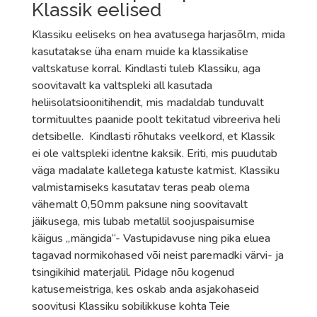
Klassik eelised
Klassiku eeliseks on hea avatusega harjasõlm, mida
kasutatakse üha enam muide ka klassikalise
valtskatuse korral. Kindlasti tuleb Klassiku, aga
soovitavalt ka valtspleki all kasutada
heliisolatsioonitihendit, mis madaldab tunduvalt
tormituultes paanide poolt tekitatud vibreeriva heli
detsibelle. Kindlasti rõhutaks veelkord, et Klassik
ei ole valtspleki identne kaksik. Eriti, mis puudutab
väga madalate kalletega katuste katmist. Klassiku
valmistamiseks kasutatav teras peab olema
vähemalt 0,50mm paksune ning soovitavalt
jäikusega, mis lubab metallil soojuspaisumise
käigus „mängida“- Vastupidavuse ning pika eluea
tagavad normikohased või neist paremadki värvi- ja
tsingikihid materjalil. Pidage nõu kogenud
katusemeistriga, kes oskab anda asjakohaseid
soovitusi Klassiku sobilikkuse kohta Teie