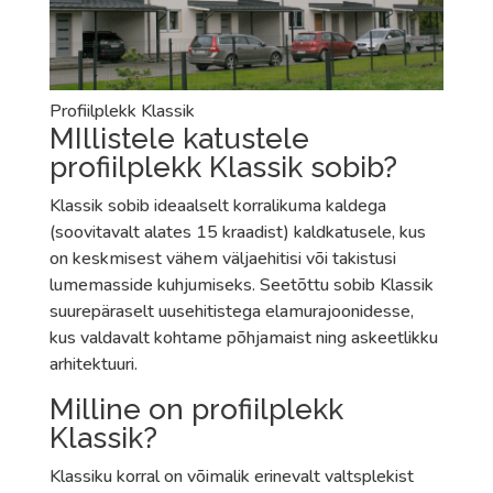
Profiilplekk Klassik
MIllistele katustele
profiilplekk Klassik sobib?
Klassik sobib ideaalselt korralikuma kaldega
(soovitavalt alates 15 kraadist) kaldkatusele, kus
on keskmisest vähem väljaehitisi või takistusi
lumemasside kuhjumiseks. Seetõttu sobib Klassik
suurepäraselt uusehitistega elamurajoonidesse,
kus valdavalt kohtame põhjamaist ning askeetlikku
arhitektuuri.
Milline on profiilplekk
Klassik?
Klassiku korral on võimalik erinevalt valtsplekist