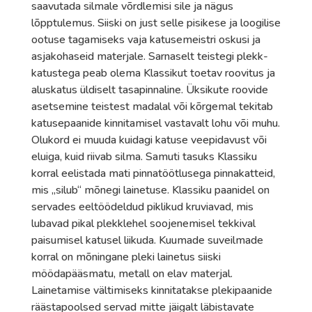
saavutada silmale võrdlemisi sile ja nägus
lõpptulemus. Siiski on just selle pisikese ja loogilise
ootuse tagamiseks vaja katusemeistri oskusi ja
asjakohaseid materjale. Sarnaselt teistegi plekk-
katustega peab olema Klassikut toetav roovitus ja
aluskatus üldiselt tasapinnaline. Üksikute roovide
asetsemine teistest madalal või kõrgemal tekitab
katusepaanide kinnitamisel vastavalt lohu või muhu.
Olukord ei muuda kuidagi katuse veepidavust või
eluiga, kuid riivab silma. Samuti tasuks Klassiku
korral eelistada mati pinnatöötlusega pinnakatteid,
mis „silub“ mõnegi lainetuse. Klassiku paanidel on
servades eeltöödeldud piklikud kruviavad, mis
lubavad pikal plekklehel soojenemisel tekkival
paisumisel katusel liikuda. Kuumade suveilmade
korral on mõningane pleki lainetus siiski
möödapääsmatu, metall on elav materjal.
Lainetamise vältimiseks kinnitatakse plekipaanide
räästapoolsed servad mitte jäigalt läbistavate