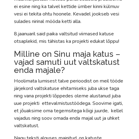
ei esine ning ka talvel kettide ümber kinni külmuv
vesi ei tekita ohtu hoonele. Kevadel jookseb vesi
sulades nirinal mööda ketti alla.
8.jaanuaril said paika valtsitud viimased katuse
otsaplekid, mis tähistas ka projekti edukat lõppu!
Milline on Sinu maja katus –
vajad samuti uut valtskatust
enda majale?
Hoolimata lumisest talve perioodist on meil tööde
järjekord valtskatuse ehitamiseks juba ukse taga
ning vana projekti lõppedes oleme alustanud juba
uue projekti ettevalmistustöödega. Soovime igati,
et jõuaksime oma tegemsitega kõigi juurde, kellel
vajadus ning soov omada enda majal uut ja uhket
valtskatust.
Nagu teksti alguses mainitud, on katuste