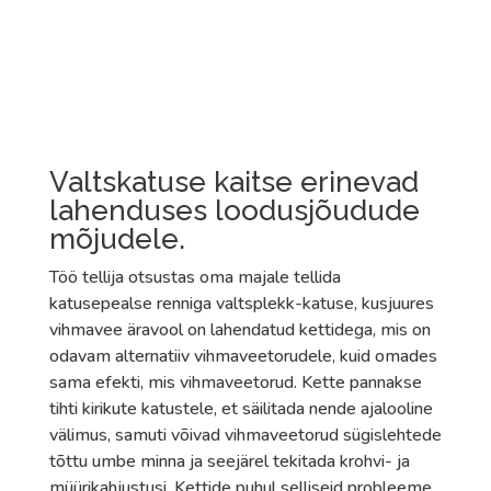
Valtskatuse kaitse erinevad
lahenduses loodusjõudude
mõjudele.
Töö tellija otsustas oma majale tellida
katusepealse renniga valtsplekk-katuse, kusjuures
vihmavee äravool on lahendatud kettidega, mis on
odavam alternatiiv vihmaveetorudele, kuid omades
sama efekti, mis vihmaveetorud. Kette pannakse
tihti kirikute katustele, et säilitada nende ajalooline
välimus, samuti võivad vihmaveetorud sügislehtede
tõttu umbe minna ja seejärel tekitada krohvi- ja
müürikahjustusi. Kettide puhul selliseid probleeme