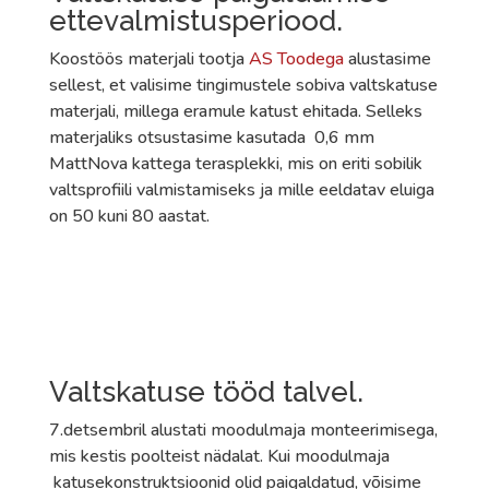
ettevalmistusperiood.
Koostöös materjali tootja
AS Toodega
alustasime
sellest, et valisime tingimustele sobiva valtskatuse
materjali, millega eramule katust ehitada. Selleks
materjaliks otsustasime kasutada 0,6 mm
MattNova kattega terasplekki, mis on eriti sobilik
valtsprofiili valmistamiseks ja mille eeldatav eluiga
on 50 kuni 80 aastat.
Valtskatuse tööd talvel.
7.detsembril alustati moodulmaja monteerimisega,
mis kestis poolteist nädalat. Kui moodulmaja
katusekonstruktsioonid olid paigaldatud, võisime