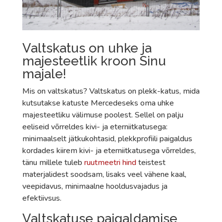
Valtskatus on uhke ja
majesteetlik kroon Sinu
majale!
Mis on valtskatus? Valtskatus on plekk-katus, mida
kutsutakse katuste Mercedeseks oma uhke
majesteetliku välimuse poolest. Sellel on palju
eeliseid võrreldes kivi- ja eterniitkatusega:
minimaalselt jätkukohtasid, plekkprofiili paigaldus
kordades kiirem kivi- ja eterniitkatusega võrreldes,
tänu millele tuleb
ruutmeetri hind
teistest
materjalidest soodsam, lisaks veel vähene kaal,
veepidavus, minimaalne hooldusvajadus ja
efektiivsus.
Valtskatuse paigaldamise