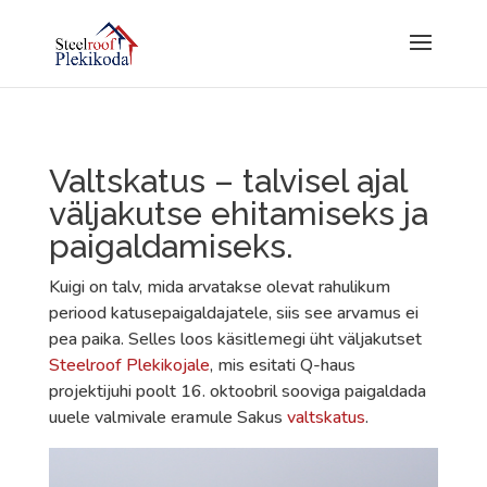
Valtskatus – talvisel ajal
väljakutse ehitamiseks ja
paigaldamiseks.
Kuigi on talv, mida arvatakse olevat rahulikum
periood katusepaigaldajatele, siis see arvamus ei
pea paika. Selles loos käsitlemegi üht väljakutset
Steelroof Plekikojale
, mis esitati Q-haus
projektijuhi poolt 16. oktoobril sooviga paigaldada
uuele valmivale eramule Sakus
valtskatus
.