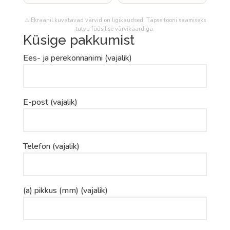
⚠️ Ekraanil kuvatavad värvid on ligikaudsed. Täpse tooni saamiseks
tutvu füüsilise värvikaardiga.
Küsige pakkumist
Ees- ja perekonnanimi (vajalik)
E-post (vajalik)
Telefon (vajalik)
(a) pikkus (mm) (vajalik)