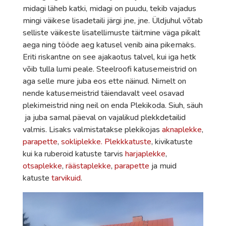
midagi läheb katki, midagi on puudu, tekib vajadus
mingi väikese lisadetaili järgi jne, jne. Üldjuhul võtab
selliste väikeste lisatellimuste täitmine väga pikalt
aega ning tööde aeg katusel venib aina pikemaks.
Eriti riskantne on see ajakaotus talvel, kui iga hetk
võib tulla lumi peale. Steelroofi katusemeistrid on
aga selle mure juba eos ette näinud. Nimelt on
nende katusemeistrid täiendavalt veel osavad
plekimeistrid ning neil on enda Plekikoda. Siuh, säuh
ja juba samal päeval on vajalikud plekkdetailid
valmis. Lisaks valmistatakse plekikojas
aknaplekke
,
parapette
,
sokliplekke.
Plekkkatuste
, kivikatuste
kui ka ruberoid katuste tarvis
harjaplekke
,
otsaplekke
,
räästaplekke
,
parapette
ja muid
katuste
tarvikuid
.