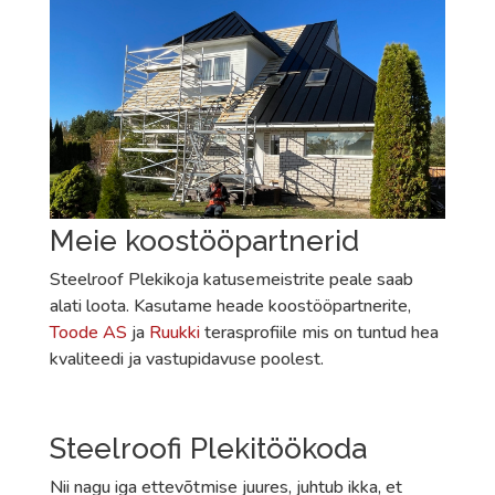
Meie koostööpartnerid
Steelroof Plekikoja katusemeistrite peale saab
alati loota. Kasutame heade koostööpartnerite,
Toode AS
ja
Ruukki
terasprofiile mis on tuntud hea
kvaliteedi ja vastupidavuse poolest.
Steelroofi Plekitöökoda
Nii nagu iga ettevõtmise juures, juhtub ikka, et