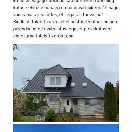
ilmad on vägagi soosinud katusemeistri tööd ning
katuse ehituse hooaeg on tunduvalt pikem. Nii nagu
vanarahvas juba ütles, et „ega tali taeva jää"
Kindlasti tuleb talv ka sellel aastal. Ilmataat on aga
pikendanud ettevalmistusaega, et plekkkatused
enne lume tulekut korda teha.