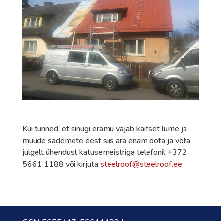
Kui tunned, et sinugi eramu vajab kaitset lume ja
muude sademete eest siis ära enam oota ja võta
julgelt ühendust katusemeistriga telefonil +372
5661 1188 või kirjuta
steelroof@steelroof.ee