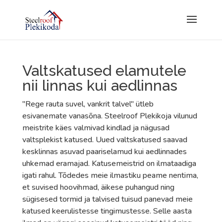
Valtskatused elamutele
nii linnas kui aedlinnas
"Rege rauta suvel, vankrit talvel" ütleb
esivanemate vanasõna. Steelroof Plekikoja vilunud
meistrite käes valmivad kindlad ja nägusad
valtsplekist katused. Uued valtskatused saavad
kesklinnas asuvad paariselamud kui aedlinnades
uhkemad eramajad. Katusemeistrid on ilmataadiga
igati rahul. Tõdedes meie ilmastiku peame nentima,
et suvised hoovihmad, äikese puhangud ning
sügisesed tormid ja talvised tuisud panevad meie
katused keerulistesse tingimustesse. Selle aasta